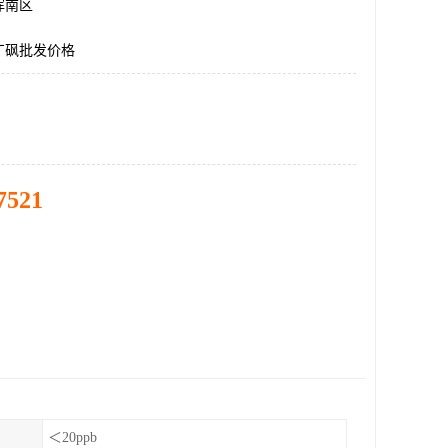
浑南区
丁砜批发价格
7521
＜20ppb