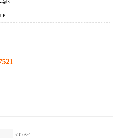
浑南区
EP
7521
＜0.08%