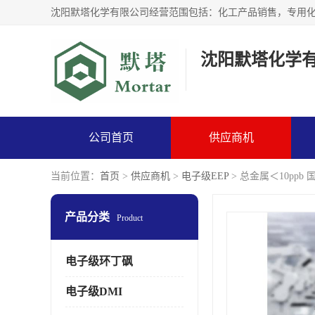
沈阳默塔化学
公司首页
供应商机
当前位置：
首页
>
供应商机
>
电子级EEP
> 总金属＜10ppb
产品分类
Product
电子级环丁砜
电子级DMI