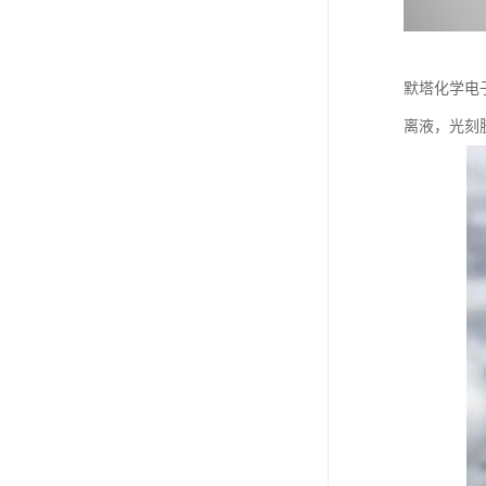
默塔化学电子
离液，光刻