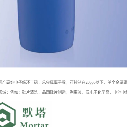
国产高纯电子级环丁砜，总金属离子数，可控制在20ppb以下，单个金属离
）领域；例如：硅片清洗，晶圆硅片制造，剥离液，湿电子化学品，电池电