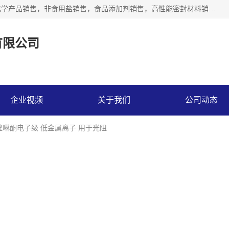
沈阳默塔化学有限公司经营范围包括：化工产品销售，专用化学产品销售，非食用盐销售，食品添加剂销售，高性能密封材料销售，涂料销售，合成材料销售，工程塑料及合成树脂销售等；主要产品有高纯电子级环丁砜，总金属离子可控制在ppb级别、纯度高、颜色浅、耐高温分解时间长，特别适合于半导体制造，硅片晶圆制造，清洗湿电子化学品，锂电池电解液，电子油墨，特种材料等高端行业；也适用于医药合成。
有限公司
企业视频
关于我们
公司动态
-咪唑啉酮电子级 低金属离子 用于光阻