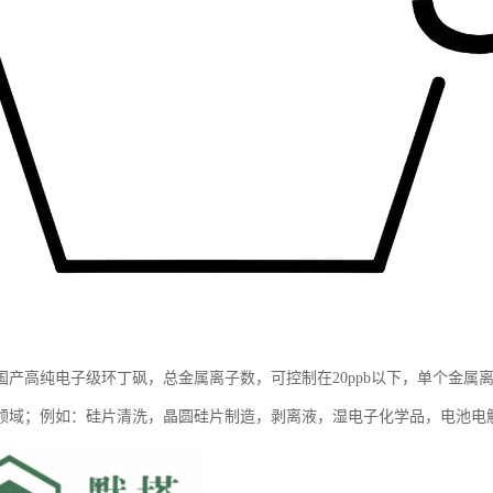
国产高纯电子级环丁砜，总金属离子数，可控制在20ppb以下，单个金属离
）领域；例如：硅片清洗，晶圆硅片制造，剥离液，湿电子化学品，电池电