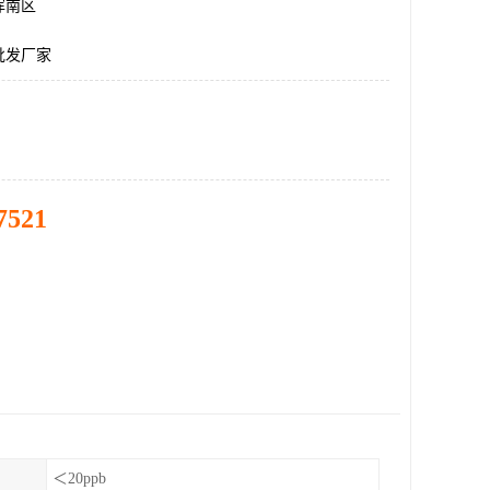
浑南区
批发厂家
7521
＜20ppb