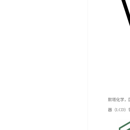
默塔化学，
器（LCD