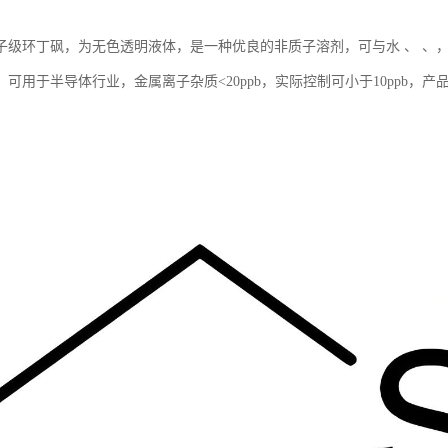
子级环丁砜，为无色透明液体，是一种优良的非质子溶剂，可与水 、 、
。可用于半导体行业，金属离子杂质<20ppb，实际控制可小于10ppb