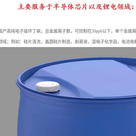
国产高纯电子级环丁砜，总金属离子数，可控制在20ppb以下，单个金属离
）领域；例如：硅片清洗，晶圆硅片制造，剥离液，湿电子化学品，电池电