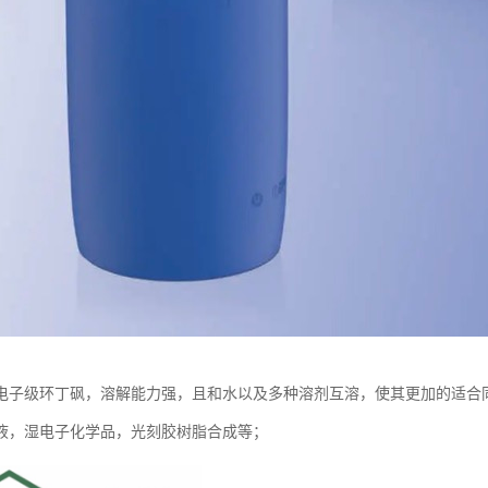
电子级环丁砜，溶解能力强，且和水以及多种溶剂互溶，使其更加的适合
液，湿电子化学品，光刻胶树脂合成等；