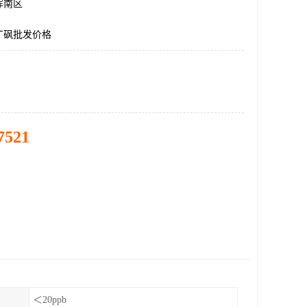
浑南区
丁砜批发价格
7521
＜20ppb