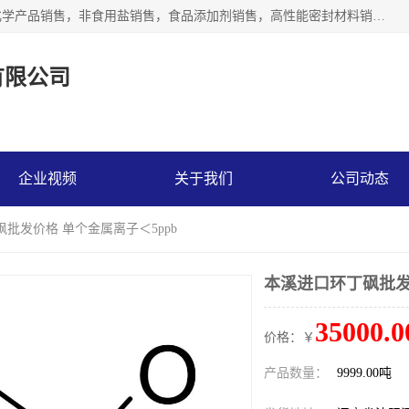
沈阳默塔化学有限公司经营范围包括：化工产品销售，专用化学产品销售，非食用盐销售，食品添加剂销售，高性能密封材料销售，涂料销售，合成材料销售，工程塑料及合成树脂销售等；主要产品有高纯电子级环丁砜，总金属离子可控制在ppb级别、纯度高、颜色浅、耐高温分解时间长，特别适合于半导体制造，硅片晶圆制造，清洗湿电子化学品，锂电池电解液，电子油墨，特种材料等高端行业；也适用于医药合成。
有限公司
企业视频
关于我们
公司动态
砜批发价格 单个金属离子＜5ppb
本溪进口环丁砜批发
35000.0
价格：￥
产品数量：
9999.00吨