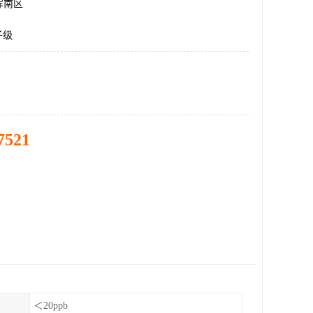
浑南区
子级
7521
＜20ppb