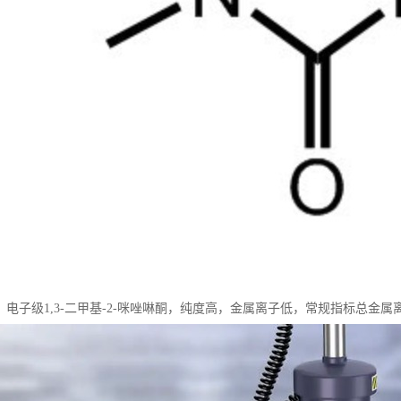
，电子级1,3-二甲基-2-咪唑啉酮，纯度高，金属离子低，常规指标总金属离