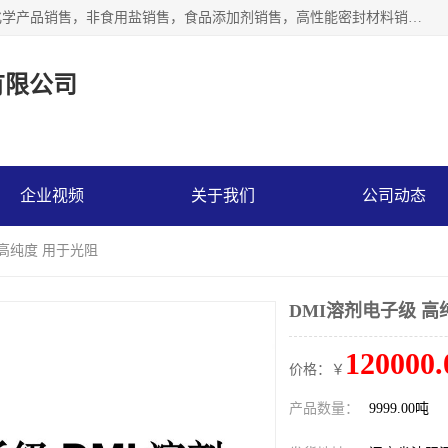
沈阳默塔化学有限公司经营范围包括：化工产品销售，专用化学产品销售，非食用盐销售，食品添加剂销售，高性能密封材料销售，涂料销售，合成材料销售，工程塑料及合成树脂销售等；主要产品有高纯电子级环丁砜，总金属离子可控制在ppb级别、纯度高、颜色浅、耐高温分解时间长，特别适合于半导体制造，硅片晶圆制造，清洗湿电子化学品，锂电池电解液，电子油墨，特种材料等高端行业；也适用于医药合成。
有限公司
企业视频
关于我们
公司动态
 高纯度 用于光阻
DMI溶剂电子级 高
120000.
价格：￥
产品数量：
9999.00吨