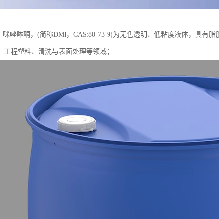
基-2-咪唑啉酮，(简称DMI，CAS:80-73-9)为无色透明、低粘度液体
、工程塑料、清洗与表面处理等领域；