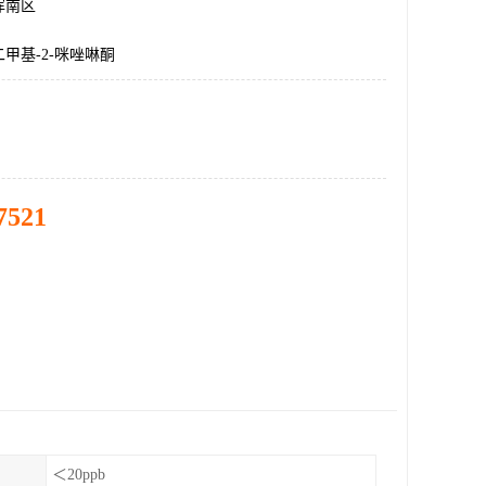
浑南区
甲基-2-咪唑啉酮
7521
＜20ppb