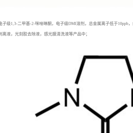
子级1,3-二甲基-2-咪唑啉酮，电子级DMI溶剂，总金属离子低于10p
剥离液，光刻胶去除液，感光膜清洗液等产品中；