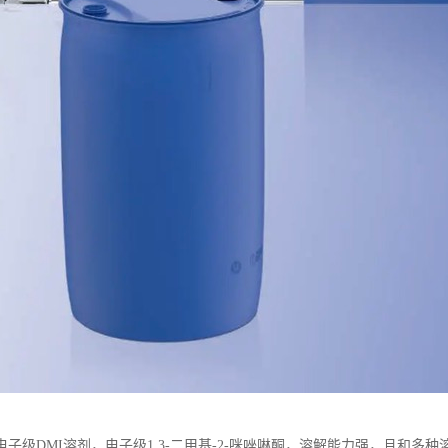
电子级DMI溶剂，电子级1,3-二甲基-2-咪唑啉酮，溶解能力强，且和