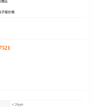
浑南区
电子级价格
7521
＜20ppb