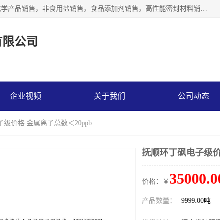
沈阳默塔化学有限公司经营范围包括：化工产品销售，专用化学产品销售，非食用盐销售，食品添加剂销售，高性能密封材料销售，涂料销售，合成材料销售，工程塑料及合成树脂销售等；主要产品有高纯电子级环丁砜，总金属离子可控制在ppb级别、纯度高、颜色浅、耐高温分解时间长，特别适合于半导体制造，硅片晶圆制造，清洗湿电子化学品，锂电池电解液，电子油墨，特种材料等高端行业；也适用于医药合成。
有限公司
企业视频
关于我们
公司动态
级价格 金属离子总数＜20ppb
抚顺环丁砜电子级价格
35000.0
价格：￥
产品数量：
9999.00吨