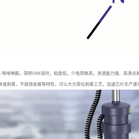
甲基-2-咪唑啉酮，简称DMI溶剂，粘度低，介电常数高，渗透能力强，高沸
快速剥离，不腐蚀金属等特性，可以大大简化剥离工艺，加速芯片生产速