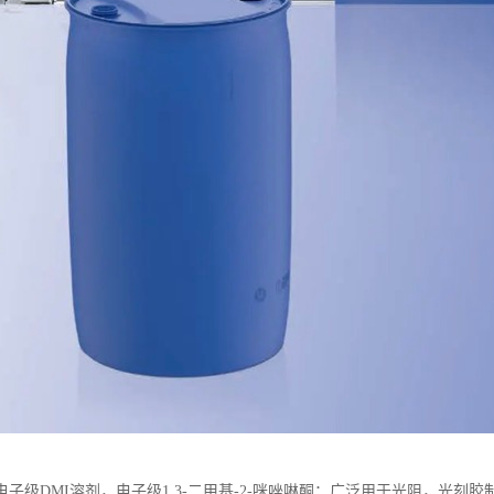
电子级DMI溶剂，电子级1,3-二甲基-2-咪唑啉酮；广泛用于光阻，光