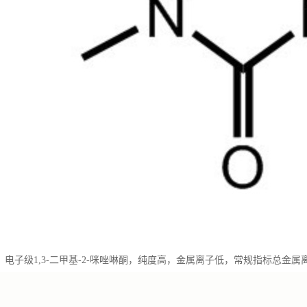
，电子级1,3-二甲基-2-咪唑啉酮，纯度高，金属离子低，常规指标总金属离