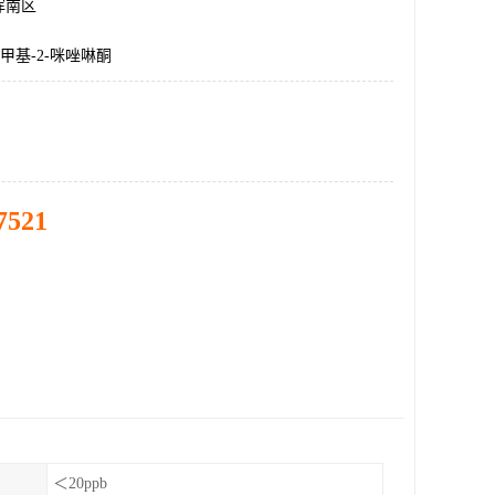
浑南区
二甲基-2-咪唑啉酮
7521
＜20ppb