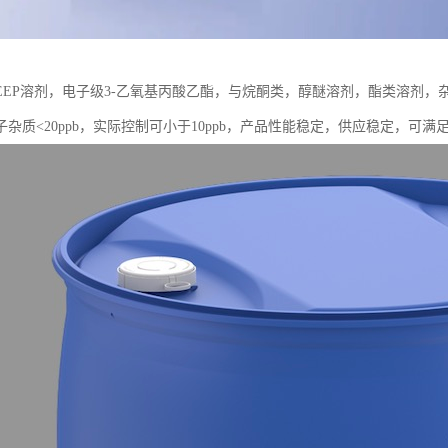
EEP溶剂，电子级3-乙氧基丙酸乙酯，与烷酮类，醇醚溶剂，酯类溶剂
杂质<20ppb，实际控制可小于10ppb，产品性能稳定，供应稳定，可