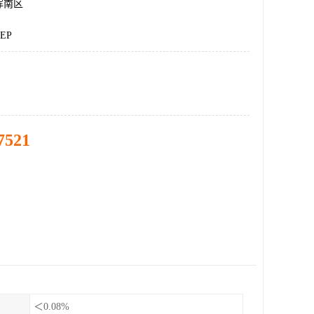
浑南区
EP
7521
＜0.08%