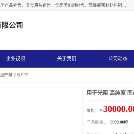
沈阳默塔化学有限公司经营范围包括：化工产品销售，专用化学产品销售，非食用盐销售，食品添加剂销售，高性能密封材料销售，涂料销售，合成材料销售，工程塑料及合成树脂销售等；主要产品有高纯电子级环丁砜，总金属离子可控制在ppb级别、纯度高、颜色浅、耐高温分解时间长，特别适合于半导体制造，硅片晶圆制造，清洗湿电子化学品，锂电池电解液，电子油墨，特种材料等高端行业；也适用于医药合成。
有限公司
企业视频
关于我们
公司动态
 国产电子级EEP
用于光阻 高纯度 国
30000.0
价格：￥
产品数量：
9999.00吨