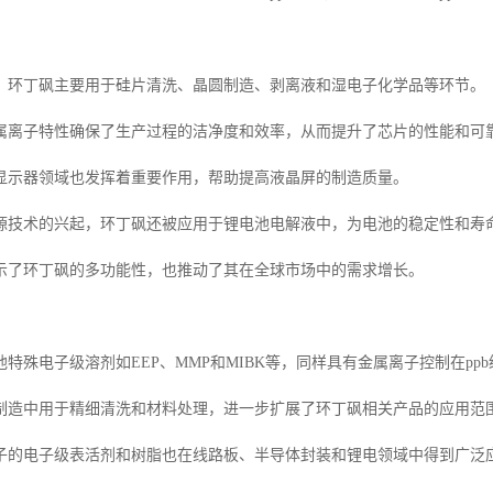
，环丁砜主要用于硅片清洗、晶圆制造、剥离液和湿电子化学品等环节。
属离子特性确保了生产过程的洁净度和效率，从而提升了芯片的性能和可
显示器领域也发挥着重要作用，帮助提高液晶屏的制造质量。
源技术的兴起，环丁砜还被应用于锂电池电解液中，为电池的稳定性和寿
示了环丁砜的多功能性，也推动了其在全球市场中的需求增长。
特殊电子级溶剂如EEP、MMP和MIBK等，同样具有金属离子控制在pp
制造中用于精细清洗和材料处理，进一步扩展了环丁砜相关产品的应用范
子的电子级表活剂和树脂也在线路板、半导体封装和锂电领域中得到广泛