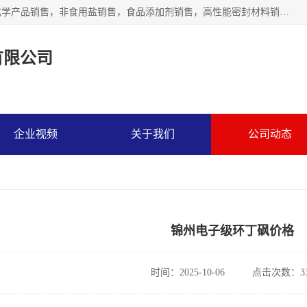
沈阳默塔化学有限公司经营范围包括：化工产品销售，专用化学产品销售，非食用盐销售，食品添加剂销售，高性能密封材料销售，涂料销售，合成材料销售，工程塑料及合成树脂销售等；主要产品有高纯电子级环丁砜，总金属离子可控制在ppb级别、纯度高、颜色浅、耐高温分解时间长，特别适合于半导体制造，硅片晶圆制造，清洗湿电子化学品，锂电池电解液，电子油墨，特种材料等高端行业；也适用于医药合成。
有限公司
企业视频
关于我们
公司动态
锦州电子级环丁砜价格
时间：2025-10-06
点击次数：33