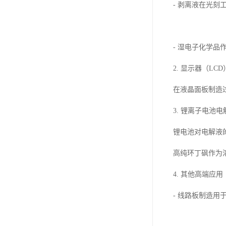
- 剥离液在光刻
- 湿电子化学
2. 显示器（LC
在液晶面板制造
3. 锂离子电池电
锂电池对电解液
高纯环丁砜作为
4. 其他高端应用
- 线路板制造用