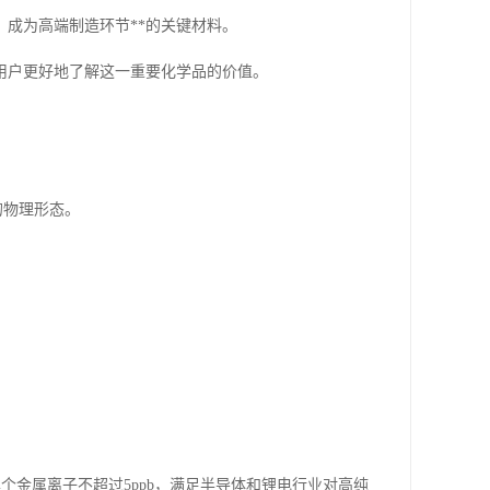
成为高端制造环节**的关键材料。
用户更好地了解这一重要化学品的价值。
的物理形态。
。
单个金属离子不超过5ppb，满足半导体和锂电行业对高纯