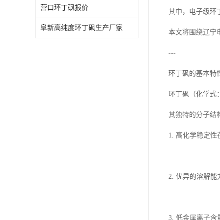
营口环丁砜报价
其中，电子级环
阜新高纯度环丁砜生产厂家
本文将围绕辽宁
---
环丁砜的基本特
环丁砜（化学式：
其独特的分子结
1. 高化学稳
2. 优异的溶
3. 低金属离子