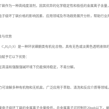
丁砜作为一种高纯度溶剂，因其优异的化学稳定性和极低的金属离子含量，
电子级环丁砜价格的影响因素、应用领域及市场趋势展开分析，帮助行业
性与优势
C₄H₈O₂S）是一种环状磺酮类有机化合物，具有无色或淡黄色透明液体
构赋予它以下优势：
定性在高温和强酸强碱环境下仍能保持稳定，不易分解。
解能力可溶解多种有机物和无机盐，广泛应用于萃取、清洗和反应介质等领域
含量电子级环丁砜的金属离子含量极低，总金属离子可控制在20ppb以下，