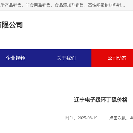
沈阳默塔化学有限公司经营范围包括：化工产品销售，专用化学产品销售，非食用盐销售，食品添加剂销售，高性能密封材料销售，涂料销售，合成材料销售，工程塑料及合成树脂销售等；主要产品有高纯电子级环丁砜，总金属离子可控制在ppb级别、纯度高、颜色浅、耐高温分解时间长，特别适合于半导体制造，硅片晶圆制造，清洗湿电子化学品，锂电池电解液，电子油墨，特种材料等高端行业；也适用于医药合成。
有限公司
企业视频
关于我们
公司动态
辽宁电子级环丁砜价格
时间：2025-08-19
点击次数：48