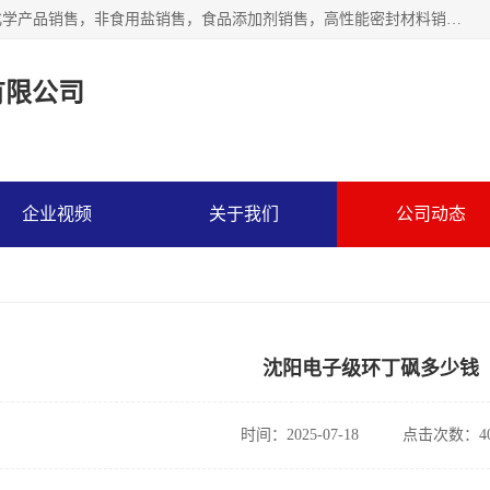
沈阳默塔化学有限公司经营范围包括：化工产品销售，专用化学产品销售，非食用盐销售，食品添加剂销售，高性能密封材料销售，涂料销售，合成材料销售，工程塑料及合成树脂销售等；主要产品有高纯电子级环丁砜，总金属离子可控制在ppb级别、纯度高、颜色浅、耐高温分解时间长，特别适合于半导体制造，硅片晶圆制造，清洗湿电子化学品，锂电池电解液，电子油墨，特种材料等高端行业；也适用于医药合成。
有限公司
企业视频
关于我们
公司动态
沈阳电子级环丁砜多少钱
时间：2025-07-18
点击次数：40