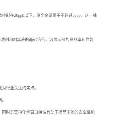
在20ppb以下，单个金属离子不超过5ppb，这一纯
为清洗剂和剥离液的基础溶剂，为显示器的良品率和性能
成为行业关注的焦点。
用。
，同时其宽电化学窗口特性有助于提高电池的安全性能