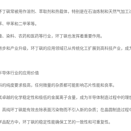
环丁砜常被用作溶剂、萃取剂和热载体，特别是在石油炼制和天然气加工
苯、甲苯和二甲苯等。
维、染料、农药和医药等行业，环丁砜也发挥着重要作用。
进步和产业升级，环丁砜的应用领域已从传统化工扩展到高科技产业，成为
半导体行业的应用价值
料的纯度要求极高，任何微量的杂质都可能影响芯片性能和良率。
其卓越的化学稳定性和极低的金属离子含量，成为半导体制造过程中的理
，高纯环丁砜能有效去除表面污染物而不引入新的杂质；在晶圆制造过程
学品配方中，环丁砜的稳定性能确保工艺的一致性和可重复性。