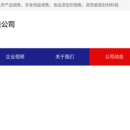
沈阳默塔化学有限公司经营范围包括：化工产品销售，专用化学产品销售，非食用盐销售，食品添加剂销售，高性能密封材料销售，涂料销售，合成材料销售，工程塑料及合成树脂销售等；主要产品有高纯电子级环丁砜，总金属离子可控制在ppb级别、纯度高、颜色浅、耐高温分解时间长，特别适合于半导体制造，硅片晶圆制造，清洗湿电子化学品，锂电池电解液，电子油墨，特种材料等高端行业；也适用于医药合成。
限公司
企业视频
关于我们
公司动态